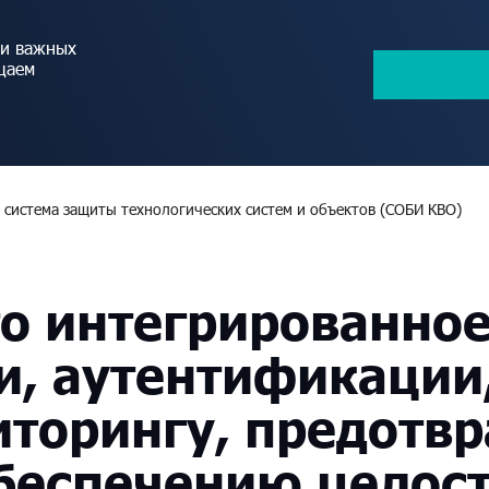
ки важных
щаем
 система защиты технологических систем и объектов (СОБИ КВО)
то
интегрированно
и,
аутентификации
торингу,
предотв
беспечению
целос