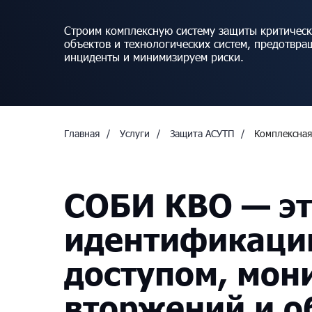
Строим комплексную систему защиты критичес
объектов и технологических систем, предотвра
инциденты и минимизируем риски.
Главная
/
Услуги
/
Защита АСУТП
/
Комплексная
СОБИ
КВО
—
э
идентификаци
доступом,
мони
вторжений
и
о