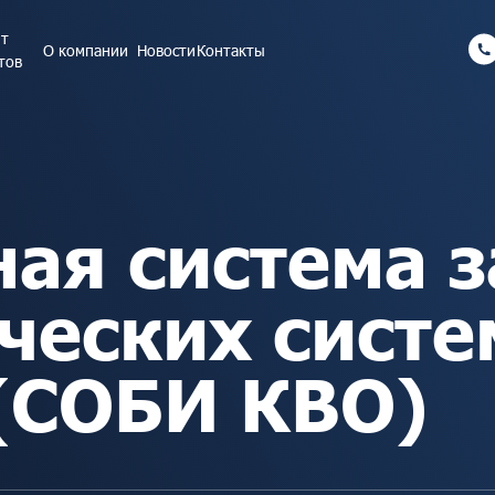
т
оектов
О компании
О компании
Новости
Новости
Контакты
Контакты
тов
ая система 
ческих систе
(СОБИ КВО)