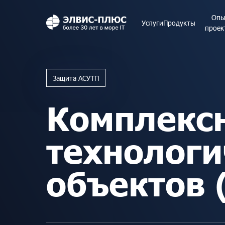
Опы
Услуги
Услуги
Продукты
Продукты
Опыт пр
проек
Защита АСУТП
Комплексн
технологи
объектов 