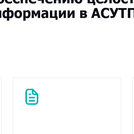
нформации
в
АСУТ