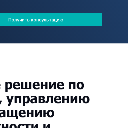
Получить консультацию
е
решение
по
,
управлению
ращению
тности
и