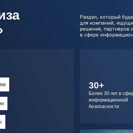
иза
Раздел, который буде
для компаний, ищущ
»
решения, партнёров 
в сфере информацион
30+
иям
Более 30 лет в сфе
информационной
ми
безопасности
ы