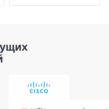
дущих
й