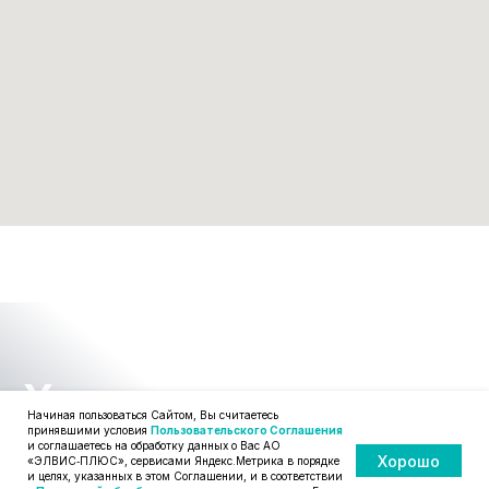
Поддержка и аутсорсинг
Компания
Защита АСУТП
О нас
Защита ГИС
Опыт проектов
Защита от вредоносного
Регалии
кода
Правовая информация
Вакансии
Новости
© АО «ЭЛВИС-ПЛЮС», 1991-2025
Политика конфиденциальности
Cоглашения на обработку персональных данных
Начиная пользоваться Сайтом, Вы считаетесь
Пользовательское соглашение
принявшими условия
Пользовательского Соглашения
и соглашаетесь на обработку данных о Вас АО
Хорошо
«ЭЛВИС‑ПЛЮС», сервисами Яндекс.Метрика в порядке
и целях, указанных в этом Соглашении, и в соответствии