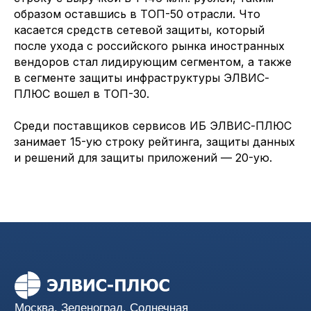
образом оставшись в ТОП-50 отрасли. Что
Пн-Пт с 9:00 до 18:00
+7 (495) 276-0211
касается средств сетевой защиты, который
после ухода с российского рынка иностранных
Вопросы и предложения
вендоров стал лидирующим сегментом, а также
info@elvis.ru
в сегменте защиты инфраструктуры ЭЛВИС-
ПЛЮС вошел в ТОП-30.
Услуги
Продукты
Среди поставщиков сервисов ИБ ЭЛВИС-ПЛЮС
Семейство продуктов
Соответствие
занимает 15-ую строку рейтинга, защиты данных
ЗАСТАВА
требованиям
Базовый доверенный
и решений для защиты приложений — 20-ую.
Аудит ИБ
модуль
Облака и
виртуализация
Управление ИБ
Управление доступом
Сетевая безопасность
Защита приложений
Поддержка и аутсорсинг
Компания
Защита АСУТП
О нас
Защита ГИС
Опыт проектов
Защита от вредоносного
Регалии
кода
Правовая информация