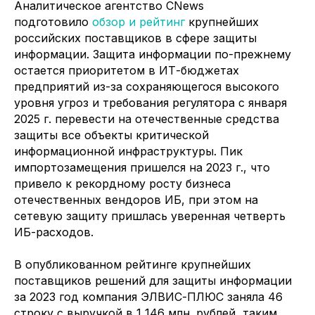
Аналитическое агентство CNews
подготовило
обзор и рейтинг
крупнейших
российских поставщиков в сфере защиты
информации. Защита информации по-прежнему
остается приоритетом в ИТ-бюджетах
предприятий из-за сохраняющегося высокого
уровня угроз и требования регулятора с января
2025 г. перевести на отечественные средства
защиты все объекты критической
информационной инфраструктуры. Пик
импортозамещения пришелся на 2023 г., что
привело к рекордному росту бизнеса
отечественных вендоров ИБ, при этом на
сетевую защиту пришлась уверенная четверть
ИБ-расходов.
В опубликованном рейтинге крупнейших
Москва, Зеленоград, Солнечная
поставщиков решений для защиты информации
аллея, д. 6, помещение VI, офис 7
за 2023 год компания ЭЛВИС-ПЛЮС заняла 46
строку с выручкой в 1 146 млн. рублей, таким