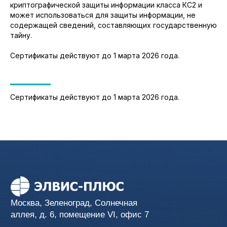
+7 (495) 276-0211
криптографической защиты информации класса КС2 и
может использоваться для защиты информации, не
содержащей сведений, составляющих государственную
Вопросы и предложения
тайну.
info@elvis.ru
Сертификаты действуют до 1 марта 2026 года.
Услуги
Продукты
Семейство продуктов
Соответствие
ЗАСТАВА
требованиям
Сертификаты действуют до 1 марта 2026 года.
Базовый доверенный
Аудит ИБ
модуль
Облака и
виртуализация
Управление ИБ
Управление доступом
Сетевая безопасность
Защита приложений
Поддержка и аутсорсинг
Компания
Защита АСУТП
О нас
Защита ГИС
Опыт проектов
Защита от вредоносного
Регалии
кода
Правовая информация
Вакансии
Новости