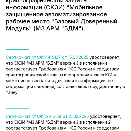
криптографической защиты
информации (СКЗИ) "Мобильное
защищенное автоматизированное
рабочее место "Базовый Доверенный
Модуль" (МЗ АРМ "БДМ").
Сертификат № СФ/114-5127 от 15.03.2025
удостоверяет,
что СКЗИ "МЗ АРМ "БДМ" версии 3 в исполнении 1
соответствует Требованиям ФСБ России к средствам
криптографической защиты информации класса КС1 и
может использоваться для защиты информации, не
содержащей сведений, составляющих государственную
тайну.
Москва, Зеленоград, Солнечная
аллея, д. 6, помещение VI, офис 7
Сертификат № СФ/123-5128 от 15.03.2025
удостоверяет,
что СКЗИ "МЗ АРМ "БДМ" версии 3 в исполнении 2
Пн-Пт с 9:00 до 18:00
соответствует Требованиям ФСБ России к средствам