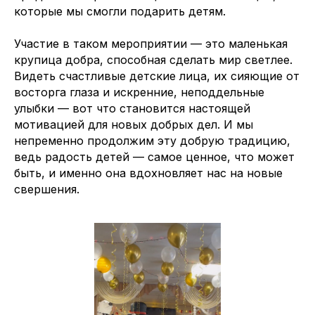
которые мы смогли подарить детям.
Участие в таком мероприятии — это маленькая
крупица добра, способная сделать мир светлее.
Видеть счастливые детские лица, их сияющие от
восторга глаза и искренние, неподдельные
улыбки — вот что становится настоящей
мотивацией для новых добрых дел. И мы
непременно продолжим эту добрую традицию,
Москва, Зеленоград, Солнечная
ведь радость детей — самое ценное, что может
аллея, д. 6, помещение VI, офис 7
быть, и именно она вдохновляет нас на новые
свершения.
Пн-Пт с 9:00 до 18:00
+7 (495) 276-0211
Вопросы и предложения
info@elvis.ru