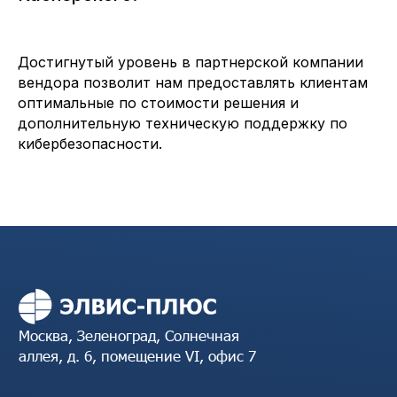
Москва, Зеленоград, Солнечная
аллея, д. 6, помещение VI, офис 7
Достигнутый уровень в партнерской компании
вендора позволит нам предоставлять клиентам
Пн-Пт с 9:00 до 18:00
оптимальные по стоимости решения и
+7 (495) 276-0211
дополнительную техническую поддержку по
кибербезопасности.
Вопросы и предложения
info@elvis.ru
Услуги
Продукты
Семейство продуктов
Соответствие
ЗАСТАВА
требованиям
Базовый доверенный
Аудит ИБ
модуль
Облака и виртуализация
Управление ИБ
Управление доступом
Сетевая безопасность
Защита приложений
Поддержка и аутсорсинг
Защита АСУТП
Компания