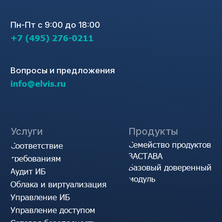
Защита ГИС
О нас
Защита от вредоносного
Опыт проектов
кода
Регалии
Правовая информация
Вакансии
Новости
© АО «ЭЛВИС-ПЛЮС», 1991-2025
Политика конфиденциальности
Cоглашения на обработку персональных данных
Пользовательское соглашение